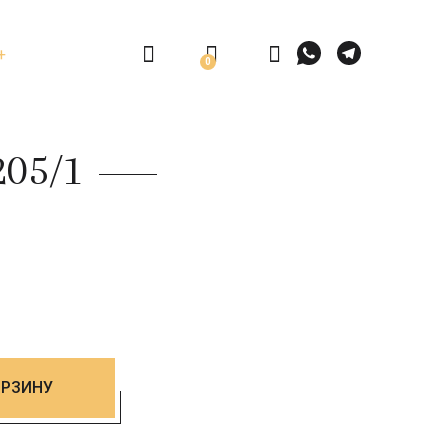
0
205/1
ОРЗИНУ