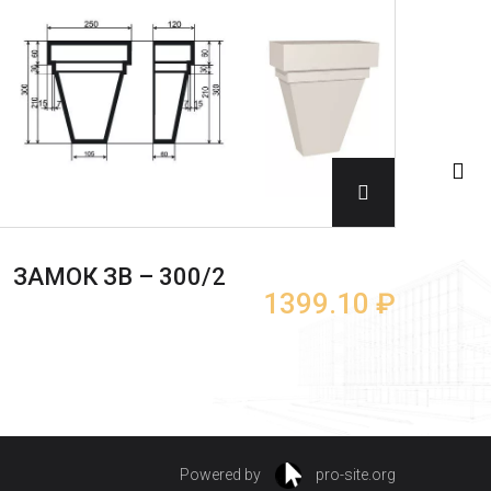
ЗАМОК ЗВ – 300/2
ЗА
1399.10 ₽
Powered by
pro-site.org