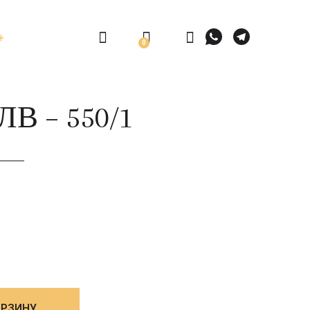
0
ЛВ – 550/1
ОРЗИНУ