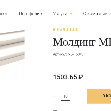
алог
Портфолио
Услуги
О компании
В НАЛИЧИИ
Молдинг МВ
Артикул: МВ-150/5
1503.65
₽
В К
+
-