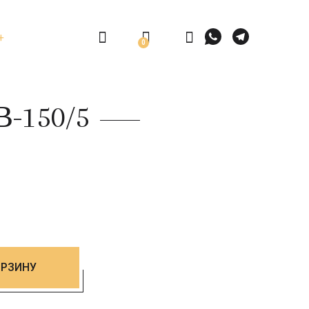
0
-150/5
ОРЗИНУ