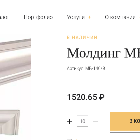
алог
Портфолио
Услуги
О компании
В НАЛИЧИИ
Молдинг МВ
Артикул: МВ-140/8
1520.65
₽
В К
+
-