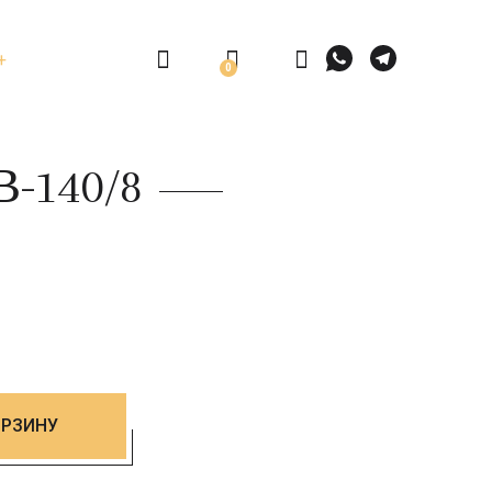
0
-140/8
ОРЗИНУ